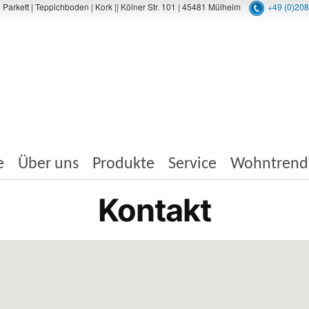
rkett | Teppichboden | Kork || Kölner Str. 101 | 45481 Mülheim
+49 (0)20
e
Über uns
Produkte
Service
Wohntrend
Kontakt