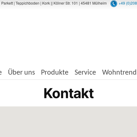
rkett | Teppichboden | Kork || Kölner Str. 101 | 45481 Mülheim
+49 (0)20
e
Über uns
Produkte
Service
Wohntrend
Kontakt